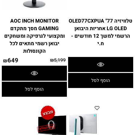
טלוויזיה 77" OLED77CXPUA
AOC INCH MONITOR
LG OLED אחריות היבואן
GAMING מסך מתקדם
הרשמי למשך 12 חודשים -
ומקצועי לגרפיקה ומשחקים
ח.י
יבואן רשמי מתאים לכל
הקונסולות
649
₪
5,199
₪
פרטים נוספים
פרטים נוספים
הוסף לסל
הוסף לסל