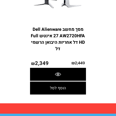
מסך מחשב Dell Alienware
AW2720HFA ‏27 ‏אינטש Full
HD דל אחריות היבואן הרשמי
דל
2,349
₪
2,449
₪
פרטים נוספים
הוסף לסל