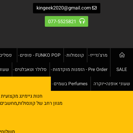
kingeek2020@gmail.com
077-5525821
מרצ'נדייז
קונסולות
FUNKO POP - פופים
פסלים
מ
Pre Order - הזמנות מוקדמות
סלולר וטאבלטים
שעונים חכ
NA
ופנה•יוקרה
Perfumes בשמים
חנות גיימינג מקצועית ומוב
מגוון רחב של קונסולות,מחשבים וציוד 
שעות פתיח