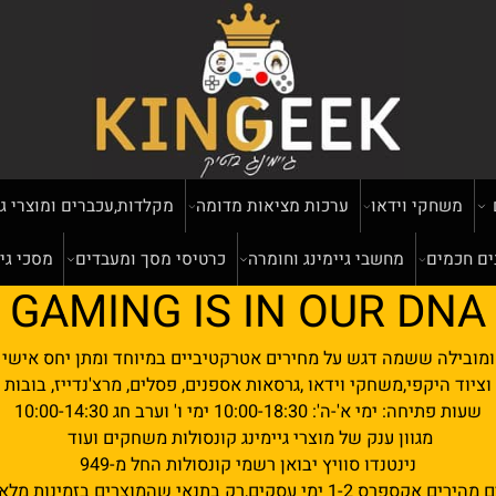
שחקי וידאו
ערכות מציאות מדומה
מקלדות,עכברים ומוצרי גיימי
מים
מחשבי גיימינג וחומרה
כרטיסי מסך ומעבדים
מסכי גיימינ
GAMING IS IN OUR D
ילה ששמה דגש על מחירים אטרקטיביים במיוחד ומתן יחס אישי ומק
היקפי,משחקי וידאו ,גרסאות אספנים, פסלים, מרצ'נדייז, בובות פופ
ה: ימי א'-ה': 10:00-18:30 ימי ו' וערב חג 10:00-14:30
מגוון ענק של מוצרי גיימינג קונסולות משחקים ועוד
נינטנדו סוויץ יבואן רשמי קונסולות החל מ-949