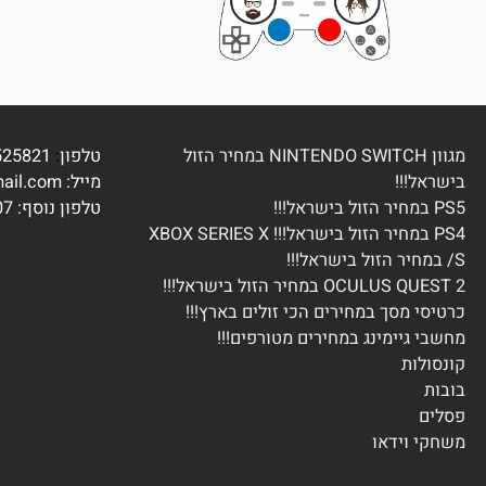
חולצות
מגוון NINTENDO SWITCH במחיר הזול
טלפון
:
77-5525821
ל!!!
מייל:
0@gmail.com
טלפון נוסף:
7 0525856908
85690
PS4 במחיר הזול בישראל!!! XBOX SERIES X
OCULUS QUEST 2 במחיר הזול בישראל!!!
י מסך במחירים הכי זולים בארץ!!!
 גיימינג במחירים מטורפים!!!
לות