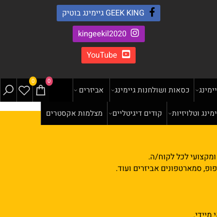
GEEK KING גיימינג בוטיק
kingeekil2020
YouTube
0
0
נג
כסאות ושולחנות גיימינג
אביזרים
ג וטלויזיות
קודים דיגיטליים
מצלמות אקסטרים
צועי לכל לקוח/ה.
, סמארטפונים אביזרים ועוד.