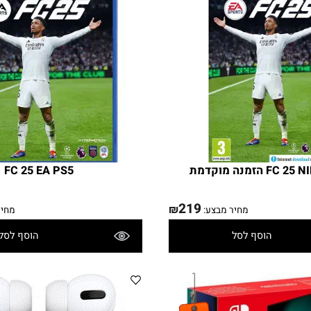
מוקדמת
FC 25 EA PS5
219
₪
מחיר מבצע:
מחיר מ
הוסף לסל
הוסף לסל
פרטים נוספים