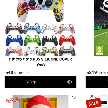
PS5 SILICONE COVER כיסוי סיליקון
לשלט
40
219
₪
₪
בצע:
מחיר מבצע:
הוסף לסל
פרטים נוספים