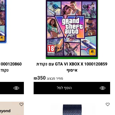
1000120859 GTA VI XBOX X עם נקודת
איסוף
נקודת איסו
350
₪
מחיר מבצע:
הוסף לסל
פרטים נוספים