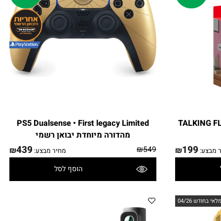
PS5 Dualsense • First legacy Limited
1000332184.
מהדורה מיוחדת יבואן רשמי
439
199
₪
549
₪
₪
בצע:
מחיר מבצע:
הוסף לסל
פרטים נוספים