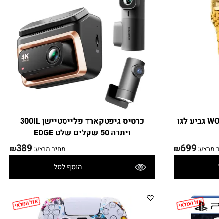
חודש 04/26
1000086125 WORLD CUP FIFA גביע לגו
כרטיס גיפטקארד פלייסטיישן 300IL
ויתרה 50 שקלים שלט EDGE
389
699
₪
₪
בצע:
מחיר מבצע:
הוסף לסל
פרטים נוספים