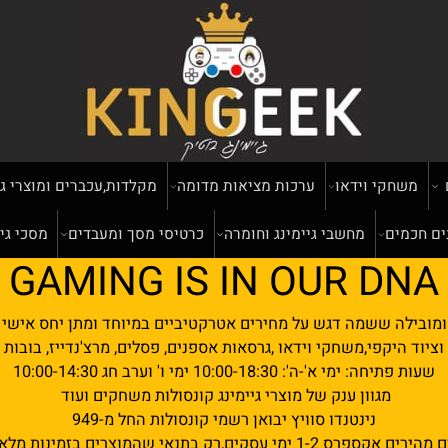
שחקי וידאו
ערכות מציאות מדומה
מקלדות,עכברים ומוצרי גיימי
מים
מחשבי גיימינג וחומרה
כרטיסי מסך ומעבדים
מסכי גיימינ
GAMING IS IN OUR D
ילה ששמה דגש על מחירים אטרקטיביים במיוחד ומתן יחס אישי ומק
היקפי,משחקי וידאו ,גרסאות אספנים, פסלים, מרצ'נדייז, בובות פופ
ה: ימי א'-ה': 10:00-18:30 ימי ו' וערב חג 10:00-14:30
מגוון ענק של מוצרי גיימינג קונסולות משחקים ועוד
נינטנדו סוויץ יבואן רשמי קונסולות החל מ-949