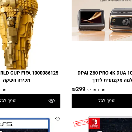
חוזר למלאי ב
1000093669 DPAI Z60 PRO 4K 
קצועית לדרך
מכירה השקה
299
₪
מחיר מבצע:
מחיר מ
הוסף לסל
הוסף לסל
פרטים נוספים