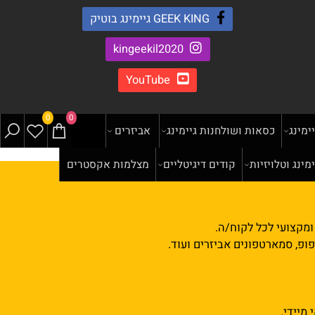
GEEK KING גיימינג בוטיק
kingeekil2020
YouTube
0
0
נג
כסאות ושולחנות גיימינג
אביזרים
ג וטלויזיות
קודים דיגיטליים
מצלמות אקסטרים
צועי לכל לקוח/ה.
, סמארטפונים אביזרים ועוד.