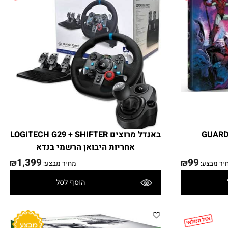
₪
₪
:
מחיר מבצע:
הוסף לסל
פרטים נוספים
GUA
באנדל מרוצים LOGITECH G29 + SHIFTER
אחריות היבואן הרשמי בנדא