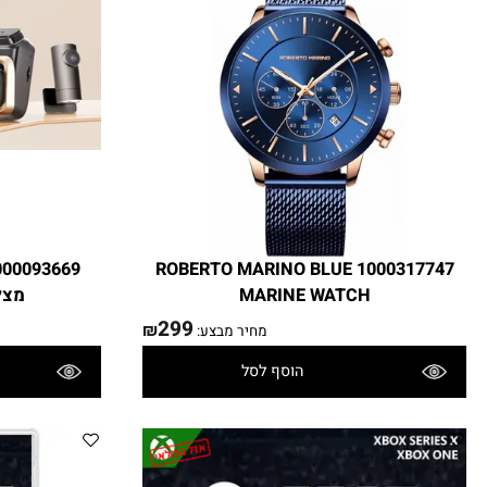
DUA
1000317747 ROBERTO MARINO BLUE
MARINE WATCH
מצלמה מ
299
₪
מחיר מבצע:
הוסף לסל
פרטים נוספים