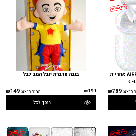
AIRPODS PRO TRUE WIRELESS אחריות
בובה מדברת יובל המבולבל
149
799
₪
199
₪
₪
בצע:
מחיר מבצע:
הוסף לסל
פרטים נוספים