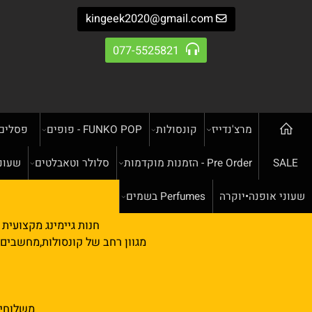
kingeek2020@gmail.com
077-5525821
מרצ'נדייז
קונסולות
FUNKO POP - פופים
פסלים
מ
Pre Order - הזמנות מוקדמות
סלולר וטאבלטים
שעונים חכ
NA
ופנה•יוקרה
Perfumes בשמים
חנות גיימינג מקצועית ומוב
מגוון רחב של קונסולות,מחשבים וציוד 
שעות פתיח