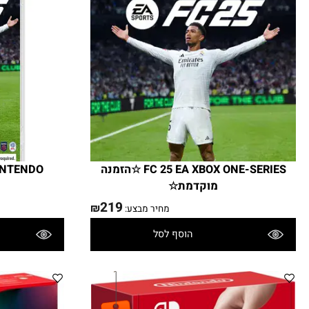
FC 25 EA XBOX ONE-SERIES ☆הזמנה
FC 25 NINTENDO הזמנה 
מוקדמת☆
219
₪
מחיר מבצע:
הוסף לסל
פרטים נוספים