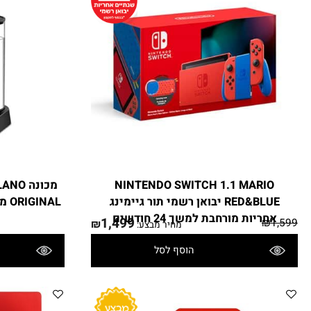
פרטים נוספים
NINTENDO SWITCH 1.1 MARI
מכונה LANO
RED&BLUE יבואן רשמי תור גיימינג
ORIGINAL 
חריות מורחבת למשך 24 חודשים
יבו
1,499
₪