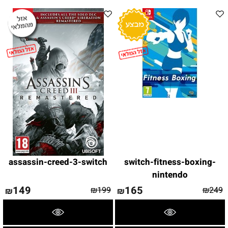
assassin-creed-3-switch
switch-fitness-boxing-
nintendo
149
165
₪
199
₪
249
₪
₪
פרטים נוספים
פרטים נוספים