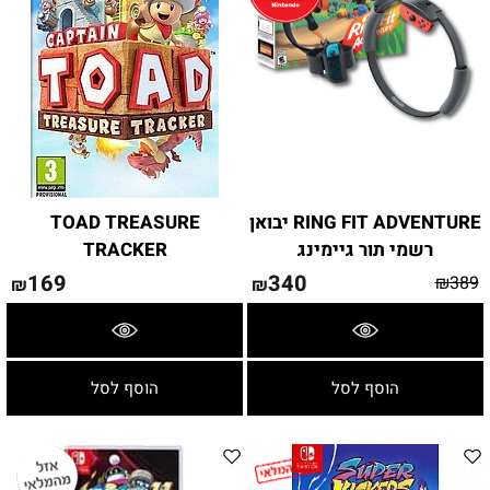
RING FIT ADVENTURE יבואן
TOAD TREASURE
רשמי תור גיימינג
TRACKER
169
340
₪
389
₪
₪
פרטים נוספים
פרטים נוספים
הוסף לסל
הוסף לסל