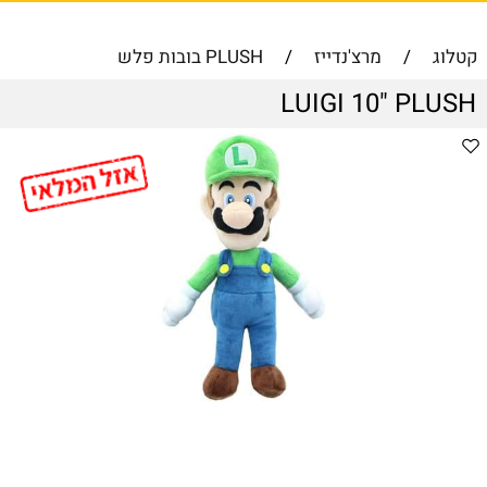
קטלוג
/
מרצ'נדייז
/
PLUSH בובות פלש
LUIGI 10" PLUSH