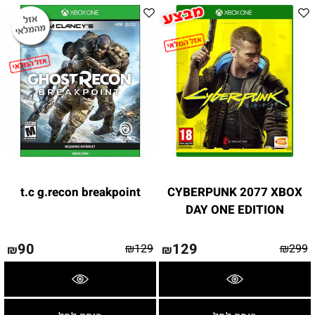
t.c g.recon breakpoint
CYBERPUNK 2077 XBOX
DAY ONE EDITION
90
129
₪
129
₪
299
₪
₪
פרטים נוספים
פרטים נוספים