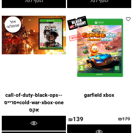
הוסף לסל
הוסף לסל
-call-of-duty-black-ops-
garfield xbox
cold-war-xbox-one+סרייס
אקס
139
₪
179
₪
פרטים נוספים
פרטים נוספים