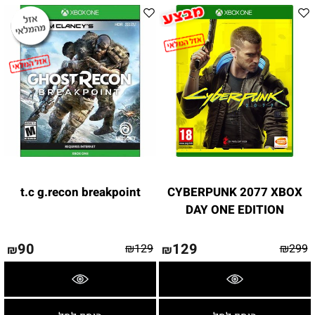
t.c g.recon breakpoint
CYBERPUNK 2077 XBOX
DAY ONE EDITION
90
129
₪
129
₪
299
₪
₪
פרטים נוספים
פרטים נוספים