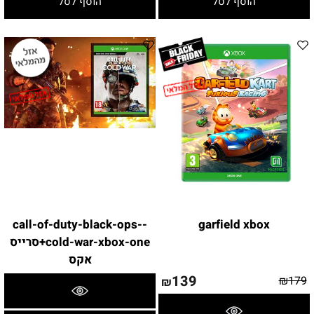
הוסף לסל
הוסף לסל
-call-of-duty-black-ops-
garfield xbox
cold-war-xbox-one+סרייס
אקס
139
₪
179
₪
פרטים נוספים
פרטים נוספים