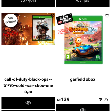
הוסף לסל
הוסף לסל
-call-of-duty-black-ops-
garfield xbox
cold-war-xbox-one+סרייס
אקס
139
₪
179
₪
פרטים נוספים
פרטים נוספים