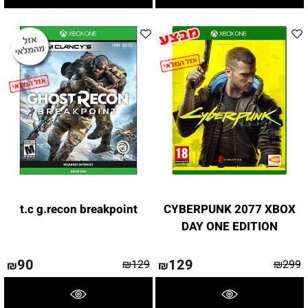
t.c g.recon breakpoint
CYBERPUNK 2077 XBOX
DAY ONE EDITION
90
129
₪
129
₪
299
₪
₪
פרטים נוספים
פרטים נוספים