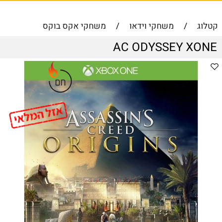
קטלוג
/
משחקי וידאו
/
משחקי אקס בוקס
AC ODYSSEY XONE