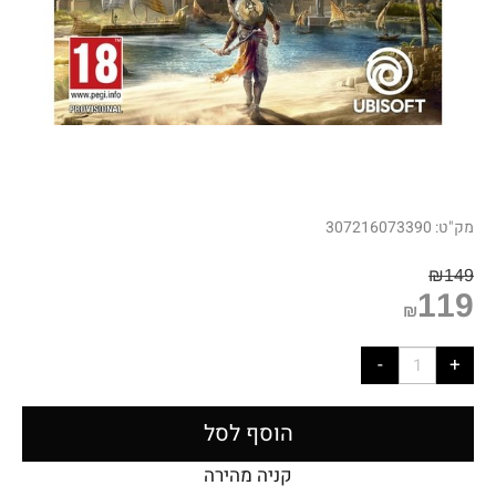
מק"ט:
307216073390
₪
149
119
₪
הוסף לסל
קניה מהירה