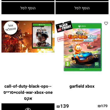
הוסף לסל
הוסף לסל
-call-of-duty-black-ops-
garfield xbox
cold-war-xbox-one+סרייס
אקס
139
₪
179
₪
פרטים נוספים